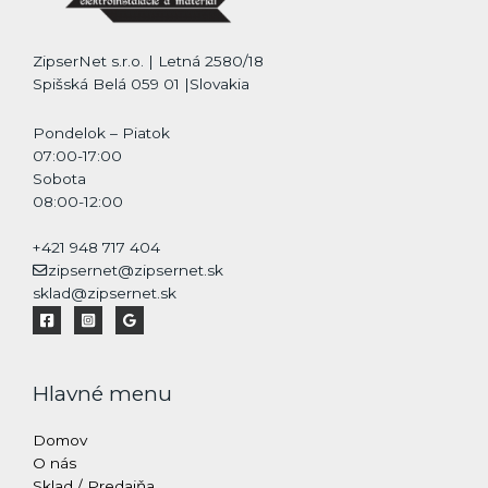
ZipserNet s.r.o. | Letná 2580/18
Spišská Belá 059 01 |Slovakia
Pondelok – Piatok
07:00-17:00
Sobota
08:00-12:00
+421 948 717 404
zipsernet@zipsernet.sk
sklad@zipsernet.sk
Hlavné menu
Domov
O nás
Sklad / Predajňa