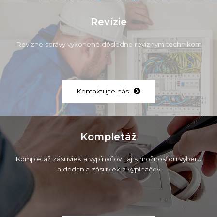
Revízie
Revízne správy vykonené dôsledne revíznym technikom
,
Kontaktujte nás
Kompletáž
Kompletáž zásuviek a vypínačov , aj s možnosťou výberu
a dodania zásuviek a vypínačov