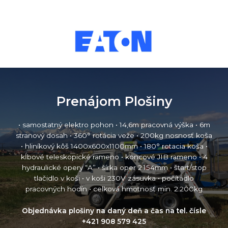
Prenájom Plošiny
• samostatný elektro pohon • 14,6m pracovná výška • 6m
stranový dosah • 360° rotácia veže • 200kg nosnosť koša
• hliníkový kôš 1400x600x1100mm • 180° rotacia koša •
kĺbové teleskopické rameno • koncové JIB rameno • 4
hydraulické opery “A” • šírka oper 2.154mm • štart/stop
tlačidlo v koši • v koši 230V zásuvka • počítadlo
pracovných hodín • celková hmotnosť min. 2.200kg
Objednávka plošiny na daný deň a čas na tel. čísle
+421 908 579 425