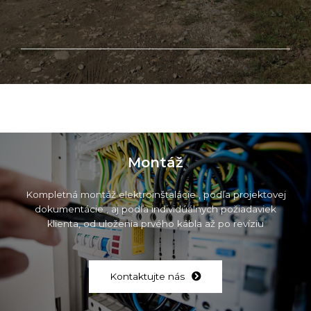
Montáž
Kompletná montáž elektroinštalácie , podľa projektovej
dokumentácie , aj podľa individúálnych požiadaviek
klienta, od uloženia prvého kábla až po revíziu
Kontaktujte nás