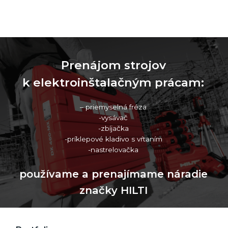
Prenájom strojov
k elektroinštalačným prácam:
– priemyselná fréza
-vysávač
-zbíjačka
-príklepové kladivo s vŕtaním
-nastrelovačka
používame a prenajímame náradie
značky HILTI