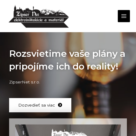
Rozsvietime vaše plány a
pripojíme ich do reality!
ZipserNet s.r.o.
Dozvedieť sa viac