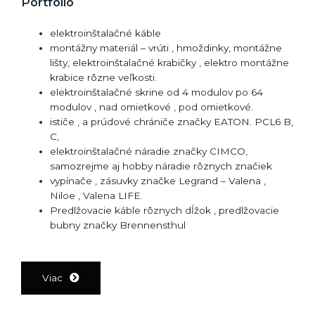
Portfolio
elektroinštalačné káble
montážny materiál – vrúti , hmoždinky, montážne
lišty, elektroinštalačné krabičky , elektro montážne
krabice rôzne veľkosti.
elektroinštalačné skrine od 4 modulov po 64
modulov , nad omietkové , pod omietkové.
ističe , a prúdové chrániče značky EATON. PCL6 B,
C,
elektroinštalačné náradie značky CIMCO,
samozrejme aj hobby náradie rôznych značiek
vypínače , zásuvky značke Legrand – Valena ,
Niloe , Valena LIFE.
Predlžovacie káble rôznych dĺžok , predlžovacie
bubny značky Brennensthul
Viac