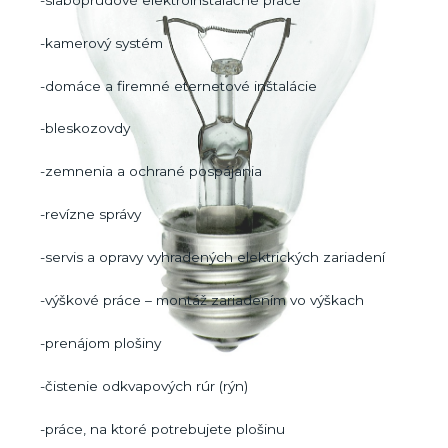
-kamerový systém
-domáce a firemné eternetové inštalácie
-bleskozovdy
-zemnenia a ochrané pospájania
-revízne správy
-servis a opravy vyhradených elektrických zariadení
-výškové práce – montáž zariadením vo výškach
-prenájom plošiny
-čistenie odkvapových rúr (rýn)
-práce, na ktoré potrebujete plošinu